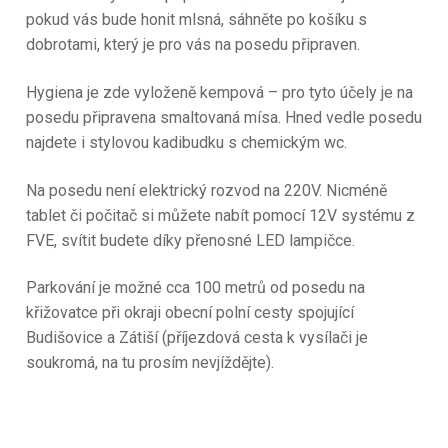
pokud vás bude honit mlsná, sáhněte po košíku s
dobrotami, který je pro vás na posedu připraven.
Hygiena je zde vyloženě kempová – pro tyto účely je na
posedu připravena smaltovaná mísa. Hned vedle posedu
najdete i stylovou kadibudku s chemickým wc.
Na posedu není elektrický rozvod na 220V. Nicméně
tablet či počitač si můžete nabít pomocí 12V systému z
FVE, svítit budete díky přenosné LED lampičce.
Parkování je možné cca 100 metrů od posedu na
křižovatce při okraji obecní polní cesty spojující
Budišovice a Zátiší (příjezdová cesta k vysílači je
soukromá, na tu prosím nevjíždějte).