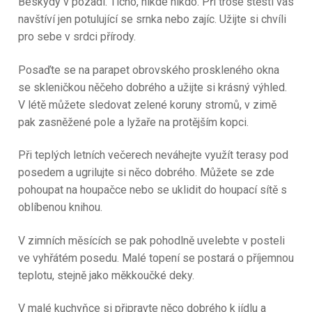
Beskydy v pozadí. Ticho, nikde nikdo. Při troše štěstí vás
navštíví jen potulující se srnka nebo zajíc. Užijte si chvíli
pro sebe v srdci přírody.
Posaďte se na parapet obrovského proskleného okna
se skleničkou něčeho dobrého a užijte si krásný výhled.
V létě můžete sledovat zelené koruny stromů, v zimě
pak zasněžené pole a lyžaře na protějším kopci.
Při teplých letních večerech neváhejte využít terasy pod
posedem a ugrilujte si něco dobrého. Můžete se zde
pohoupat na houpačce nebo se uklidit do houpací sítě s
oblíbenou knihou.
V zimních měsících se pak pohodlně uvelebte v posteli
ve vyhřátém posedu. Malé topení se postará o příjemnou
teplotu, stejně jako měkkoučké deky.
V malé kuchyňce si připravte něco dobrého k jídlu a