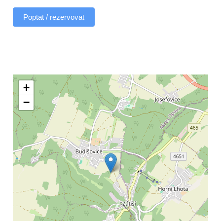
Poptat / rezervovat
+
−