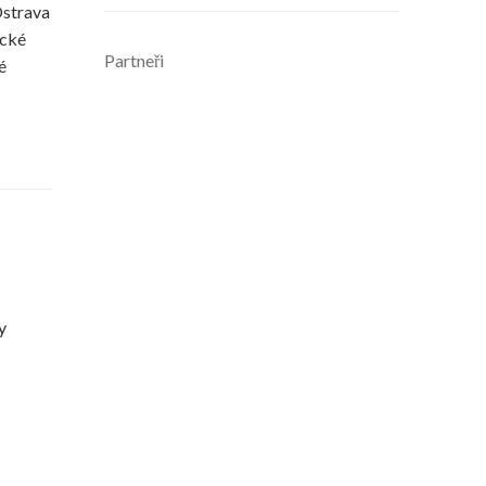
Ostrava
cké
Partneři
é
y