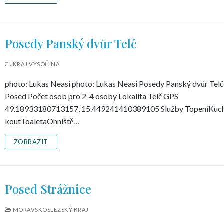
Posedy Panský dvůr Telč
KRAJ VYSOČINA
photo: Lukas Neasi photo: Lukas Neasi Posedy Panský dvůr Telč
Posed Počet osob pro 2-4 osoby Lokalita Telč GPS
49.18933180713157, 15.449241410389105 Služby TopeníKuc
koutToaletaOhniště…
ZOBRAZIT
Posed Strážnice
MORAVSKOSLEZSKÝ KRAJ