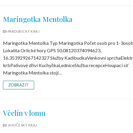
Maringotka Mentolka
PARDUBICKÝ KRAJ
Maringotka Mentolka Typ Maringotka Počet osob pro 1-3oso
Lokalita Orlické hory GPS 50.08120374094623,
16.353929267142327 Služby KadibudkaVenkovní sprchaElektr
krbPalivové dříví KuchyňkaLedniceSlužba recepceHoupací síť
Maringotka Mentolka stojí…
ZOBRAZIT
Včelín v lomu
JIHOČESKÝ KRAJ