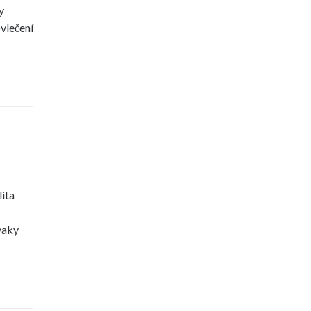
y
vlečení
ita
vaky