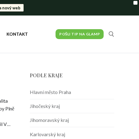
X
a nový web
KONTAKT
POŠLI TIP NA GLAMP
PODLE KRAJE
Hlavní město Praha
lita
Jihočeský kraj
y Plně
Jihomoravský kraj
il V…
Karlovarský kraj