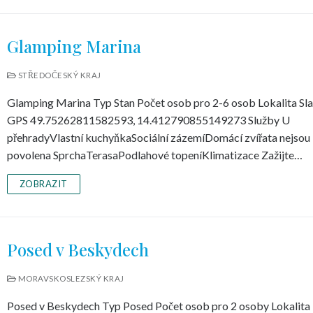
Glamping Marina
STŘEDOČESKÝ KRAJ
Glamping Marina Typ Stan Počet osob pro 2-6 osob Lokalita Sl
GPS 49.75262811582593, 14.412790855149273 Služby U
přehradyVlastní kuchyňkaSociální zázemíDomácí zvířata nejsou
povolena SprchaTerasaPodlahové topeníKlimatizace Zažijte…
ZOBRAZIT
Posed v Beskydech
MORAVSKOSLEZSKÝ KRAJ
Posed v Beskydech Typ Posed Počet osob pro 2 osoby Lokalita