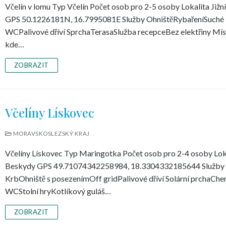
Včelín v lomu Typ Včelín Počet osob pro 2-5 osoby Lokalita Jižn
GPS 50.1226181N, 16.7995081E Služby OhništěRybařeníSuché
WCPalivové dříví SprchaTerasaSlužba recepceBez elektřiny Mís
kde…
ZOBRAZIT
Včelíny Lískovec
MORAVSKOSLEZSKÝ KRAJ
Včelíny Lískovec Typ Maringotka Počet osob pro 2-4 osoby Lok
Beskydy GPS 49.71074342258984, 18.3304332185644 Služby
KrbOhniště s posezenímOff gridPalivové dříví Solární prchaCh
WCStolní hryKotlíkový guláš…
ZOBRAZIT