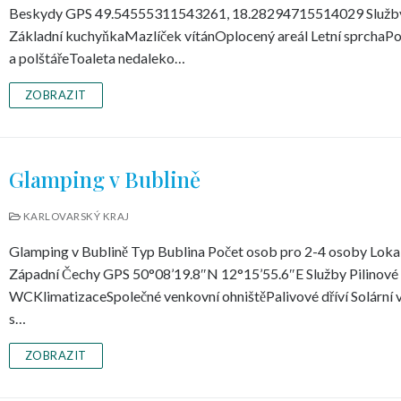
Beskydy GPS 49.54555311543261, 18.28294715514029 Služb
Základní kuchyňkaMazlíček vítánOplocený areál Letní sprchaPo
a polštářeToaleta nedaleko…
ZOBRAZIT
Glamping v Bublině
KARLOVARSKÝ KRAJ
Glamping v Bublině Typ Bublina Počet osob pro 2-4 osoby Lokal
Západní Čechy GPS 50°08’19.8″N 12°15’55.6″E Služby Pilinové
WCKlimatizaceSpolečné venkovní ohništěPalivové dříví Solární 
s…
ZOBRAZIT