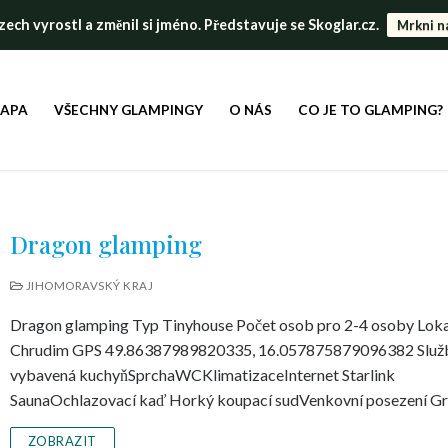
ch vyrostl a změnil si jméno. Představuje se Skoglar.cz.
Mrkni n
MAPA
VŠECHNY GLAMPINGY
O NÁS
CO JE TO GLAMPING?
Dragon glamping
JIHOMORAVSKÝ KRAJ
Dragon glamping Typ Tinyhouse Počet osob pro 2-4 osoby Loka
Chrudim GPS 49.86387989820335, 16.057875879096382 Služb
vybavená kuchyňSprchaWCKlimatizaceInternet Starlink
SaunaOchlazovací kaď Horký koupací sudVenkovní posezení Gr
ZOBRAZIT