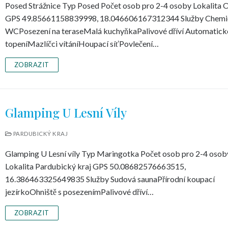
Posed Strážnice Typ Posed Počet osob pro 2-4 osoby Lokalita 
GPS 49.85661158839998, 18.046606167312344 Služby Chemi
WCPosezení na teraseMalá kuchyňkaPalivové dříví Automatick
topeníMazlíčci vítáníHoupací síťPovlečení…
ZOBRAZIT
Glamping U Lesní Víly
PARDUBICKÝ KRAJ
Glamping U Lesní víly Typ Maringotka Počet osob pro 2-4 osob
Lokalita Pardubický kraj GPS 50.08682576663515,
16.386463325649835 Služby Sudová saunaPřírodní koupací
jezírkoOhniště s posezenímPalivové dříví…
ZOBRAZIT