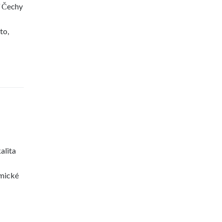
í Čechy
to,
alita
emické