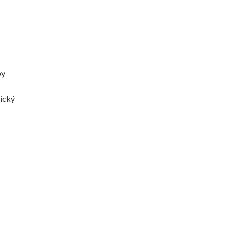
by
ický