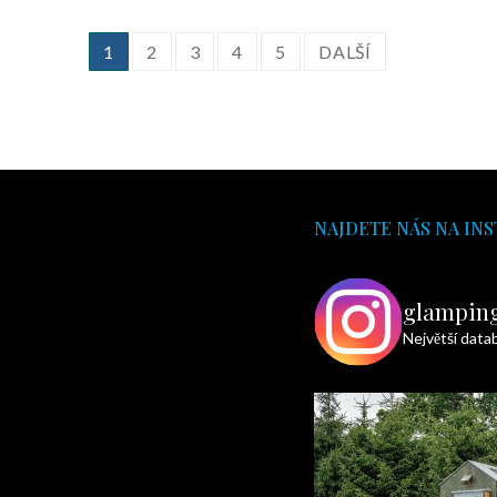
1
2
3
4
5
DALŠÍ
NAJDETE NÁS NA IN
glampin
Největší data