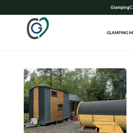
GlampingCze
GLAMPING 