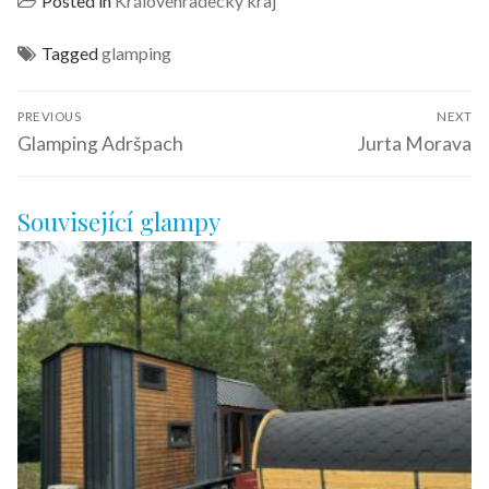
Posted in
Královéhradecký kraj
Tagged
glamping
PREVIOUS
NEXT
Glamping Adršpach
Jurta Morava
Související glampy