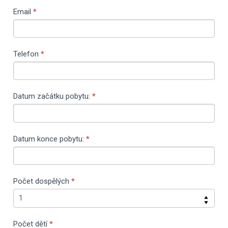
leave
Email
*
this
field
blank.
Telefon
*
Datum začátku pobytu:
*
Datum konce pobytu:
*
Počet dospělých
*
Počet dětí
*