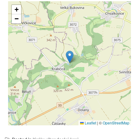
+
−
Leaflet
|
©
OpenStreetMap