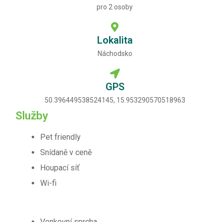
pro 2 osoby
Lokalita
Náchodsko
GPS
50.396449538524145, 15.953290570518963
Služby
Pet friendly
Snídaně v ceně
Houpací síť
Wi-fi
Venkovní sprcha