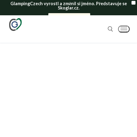
GlampingCzech vyrostl a změnil si jméno. Představuje se
X
Skoglar.cz.
Mrkni na nový web