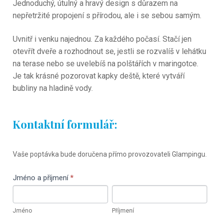
J
ednoduchý, útulný a hravý design s důrazem na
nepřetržité propojení s přírodou, ale i se sebou samým.
Uvnitř i venku najednou. Za každého počasí. Stačí jen
otevřít dveře a rozhodnout se, jestli se rozvalíš v lehátku
na terase nebo se uvelebíš na polštářích v maringotce.
Je tak krásné pozorovat kapky deště, které vytváří
bubliny na hladině vody.
Kontaktní formulář:
Rezervační
Vaše poptávka bude doručena přímo provozovateli Glampingu.
formulář
Maringotka
Jméno a příjmení
If
*
Pomněnka
you
Jméno
Příjmení
are
Jméno
Příjmení
human,