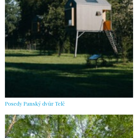
Posedy Panský dvůr Telč