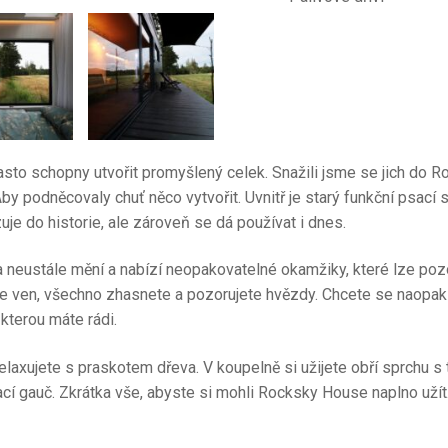
asto schopny utvořit promyšlený celek. Snažili jsme se jich do
Aby podněcovaly chuť něco vytvořit. Uvnitř je starý funkční psací 
e do historie, ale zároveň se dá používat i dnes.
ma neustále mění a nabízí neopakovatelné okamžiky, které lze po
e ven, všechno zhasnete a pozorujete hvězdy. Chcete se naopak odř
 kterou máte rádi.
relaxujete s praskotem dřeva. V koupelně si užijete obří sprchu 
dací gauč. Zkrátka vše, abyste si mohli Rocksky House naplno užít