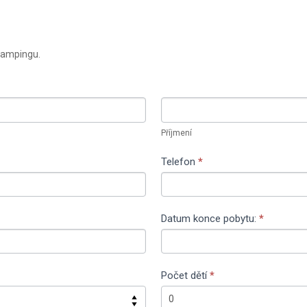
lampingu.
Příjmení
Příjmení
Telefon
*
Datum konce pobytu:
*
Počet dětí
*