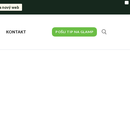
X
a nový web
KONTAKT
POŠLI TIP NA GLAMP