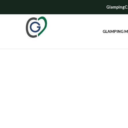
GlampingCze
GLAMPING 