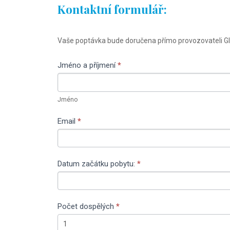
Kontaktní formulář:
Rezervační
Vaše poptávka bude doručena přímo provozovateli G
formulář
Rocsky
Jméno a příjmení
If
*
house
you
Jméno
are
Jméno
human,
leave
Email
*
this
field
blank.
Datum začátku pobytu:
*
Počet dospělých
*