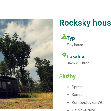
Rocksky hou
Typ
Tiny house
Lokalita
Havlíčkův Brod
Služby
Sprcha
Kamna
Kompostovací WC
Palivové dříví