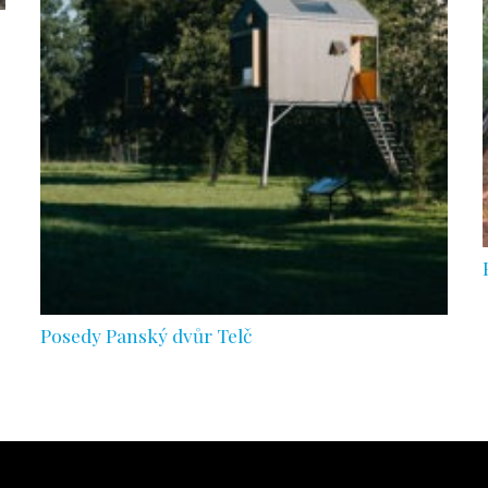
Posedy Panský dvůr Telč