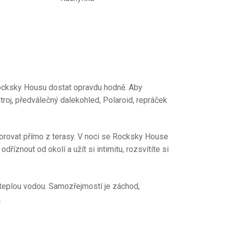
 Rocksky Housu dostat opravdu hodně. Aby
stroj, předválečný dalekohled, Polaroid, repráček
zorovat přímo z terasy. V noci se Rocksky House
íznout od okolí a užít si intimitu, rozsvítíte si
s teplou vodou. Samozřejmostí je záchod,
.