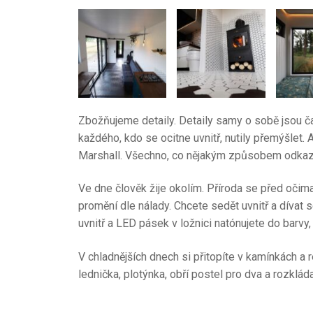
Zbožňujeme detaily. Detaily samy o sobě jsou č
každého, kdo se ocitne uvnitř, nutily přemýšlet. 
Marshall. Všechno, co nějakým způsobem odkazuj
Ve dne člověk žije okolím. Příroda se před oči
promění dle nálady. Chcete sedět uvnitř a dívat s
uvnitř a LED pásek v ložnici natónujete do barvy,
V chladnějších dnech si přitopíte v kamínkách a 
lednička, plotýnka, obří postel pro dva a rozklá