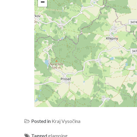
−
Posted in
Kraj Vysočina
Tagged
glamping