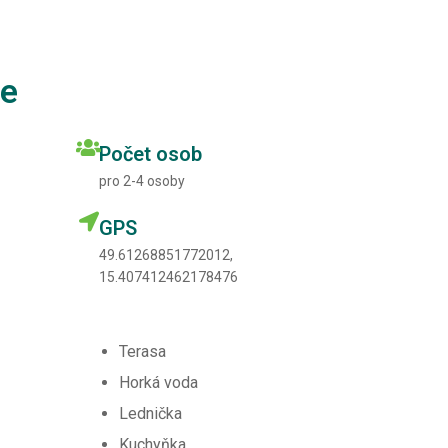
se
Počet osob
pro 2-4 osoby
GPS
49.61268851772012,
15.407412462178476
Terasa
Horká voda
Lednička
Kuchyňka