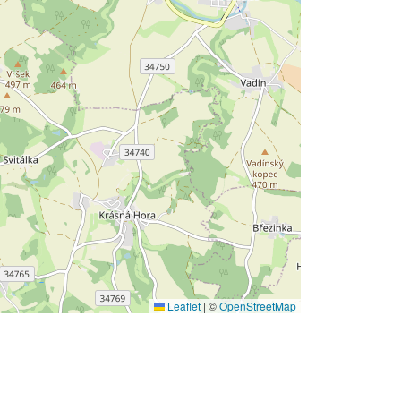
Leaflet
|
©
OpenStreetMap