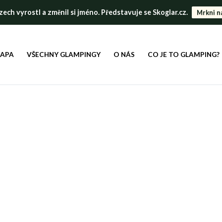
ch vyrostl a změnil si jméno. Představuje se Skoglar.cz.
Mrkni n
MAPA
VŠECHNY GLAMPINGY
O NÁS
CO JE TO GLAMPING?