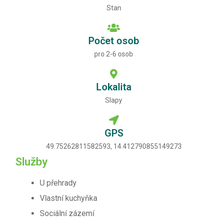
Stan
Počet osob
pro 2-6 osob
Lokalita
Slapy
GPS
49.75262811582593, 14.412790855149273
Služby
U přehrady
Vlastní kuchyňka
Sociální zázemí