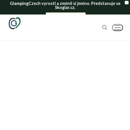
GlampingCzech vyrostl a změnil si jméno. Představuje se
X
Skoglar.cz.
Mrkni na nový web