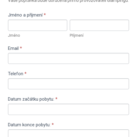
Vaše poptávka bude doručena přímo provozovateli Glampingu.
formulář
Marina
Jméno a příjmení
If
*
you
Jméno
Příjmení
are
Jméno
Příjmení
human,
leave
Email
*
this
field
blank.
Telefon
*
Datum začátku pobytu:
*
Datum konce pobytu:
*