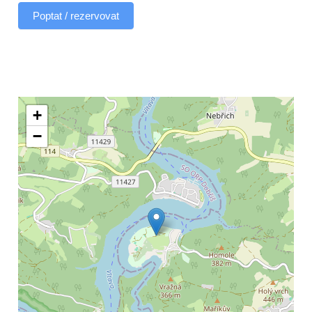
Poptat / rezervovat
+
−