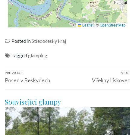
Leaflet
|
©
OpenStreetMap
Posted in
Středočeský kraj
Tagged
glamping
PREVIOUS
NEXT
Posed v Beskydech
Včelíny Lískovec
Související glampy