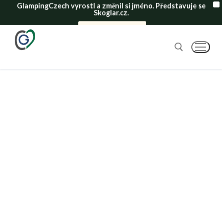
GlampingCzech vyrostl a změnil si jméno. Představuje se
X
Skoglar.cz.
Mrkni na nový web