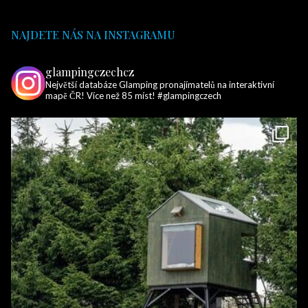
NAJDETE NÁS NA INSTAGRAMU
glampingczechcz
Největší databáze Glamping pronajímatelů na interaktivní
mapě ČR! Více než 85 míst! #glampingczech