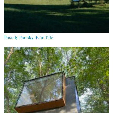
Posedy Panský dvůr Telč