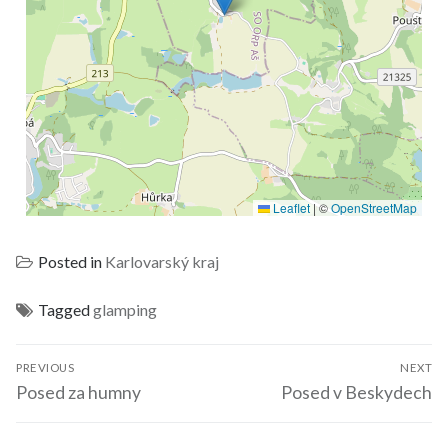
Leaflet
|
©
OpenStreetMap
Posted in
Karlovarský kraj
Tagged
glamping
PREVIOUS
NEXT
Posed za humny
Posed v Beskydech