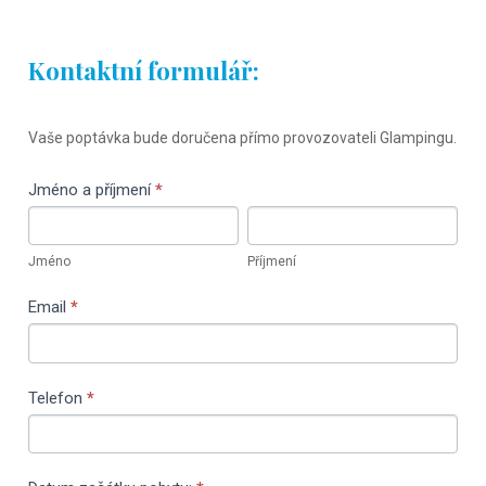
Kontaktní formulář:
Rezervační
Vaše poptávka bude doručena přímo provozovateli Glampingu.
formulář V
Bublině
Jméno a příjmení
If
*
you
Jméno
Příjmení
are
Jméno
Příjmení
human,
leave
Email
*
this
field
blank.
Telefon
*