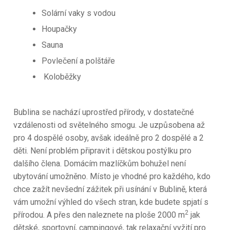
Solární vaky s vodou
Houpačky
Sauna
Povlečení a polštáře
Koloběžky
Bublina se nachází uprostřed přírody, v dostatečné
vzdálenosti od světelného smogu. Je uzpůsobena až
pro 4 dospělé osoby, avšak ideálně pro 2 dospělé a 2
děti. Není problém připravit i dětskou postýlku pro
dalšího člena. Domácím mazlíčkům bohužel není
ubytování umožněno. Místo je vhodné pro každého, kdo
chce zažít nevšední zážitek při usínání v Bublině, která
vám umožní výhled do všech stran, kde budete spjatí s
2
přírodou. A přes den naleznete na ploše 2000 m
jak
dětské, sportovní, campingové, tak relaxační vyžití pro