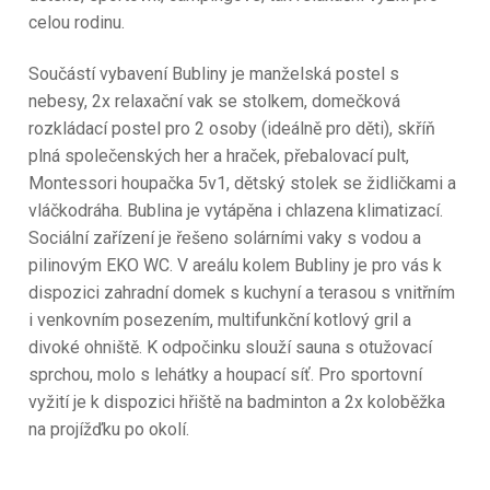
celou rodinu.
Součástí vybavení Bubliny je manželská postel s
nebesy, 2x relaxační vak se stolkem, domečková
rozkládací postel pro 2 osoby (ideálně pro děti), skříň
plná společenských her a hraček, přebalovací pult,
Montessori houpačka 5v1, dětský stolek se židličkami a
vláčkodráha. Bublina je vytápěna i chlazena klimatizací.
Sociální zařízení je řešeno solárními vaky s vodou a
pilinovým EKO WC. V areálu kolem Bubliny je pro vás k
dispozici zahradní domek s kuchyní a terasou s vnitřním
i venkovním posezením, multifunkční kotlový gril a
divoké ohniště. K odpočinku slouží sauna s otužovací
sprchou, molo s lehátky a houpací síť. Pro sportovní
vyžití je k dispozici hřiště na badminton a 2x koloběžka
na projížďku po okolí.